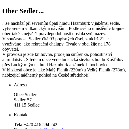
Obec Sedlec...
...se nachází při severním úpatí hradu Hazmburk v jakémsi sedle,
vytvořeném vulkanickými návršími. Podle svého umístění v krajině
obec také s největší pravděpodobností dostala svůj název.
V současnosti Sedlec čítá 93 popisných čísel, z nichž 21 je
využíváno jako rekreační chalupy. Trvale v obci žije na 178
obyvatel.
V provozu je zde knihovna, prodejna smíšenka, pohostinství
a truhlářství. Středem obce vede turistická stezka z hradu Košťálov
přes Lucký mlýn na hrad Hazmburk a zámek Libochovice.
V blízkosti obce je také Malý Planík (230m) a Velký Planík (278m),
nabízející nádherný pohled na České středohoří.
Adresa
Obec Sedlec
Sedlec 57
411 15 Sedlec
Kontakt
Tel.:
+420 416 594 242