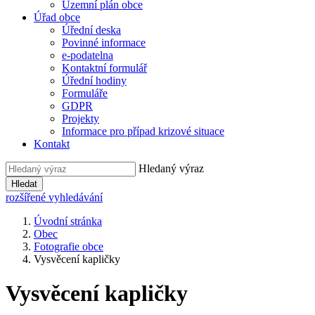
Územní plán obce
Úřad obce
Úřední deska
Povinné informace
e-podatelna
Kontaktní formulář
Úřední hodiny
Formuláře
GDPR
Projekty
Informace pro případ krizové situace
Kontakt
Hledaný výraz
Hledat
rozšířené vyhledávání
Úvodní stránka
Obec
Fotografie obce
Vysvěcení kapličky
Vysvěcení kapličky